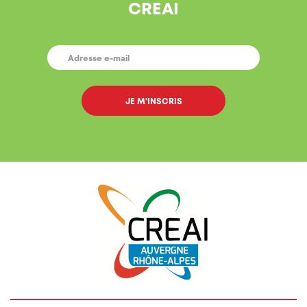
CREAI
E-
MAIL
*