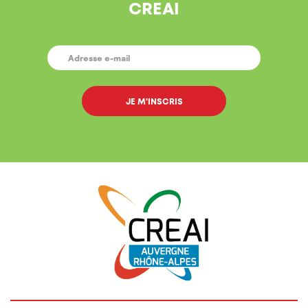
CREAI
E-
MAIL
*