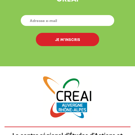
E-
MAIL
*
Le centre régional d’Études d'Actions et