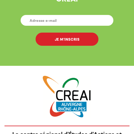
E-
MAIL
*
Le centre régional d’Études d'Actions et