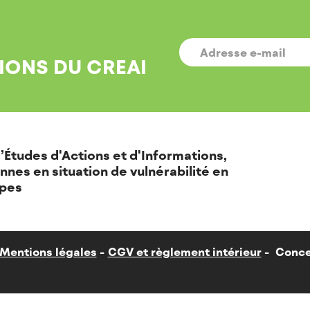
E-
MAIL
*
IONS DU CREAI
’Études d'Actions et d'Informations,
nnes en situation de vulnérabilité en
pes
Mentions légales
CGV et règlement intérieur
Conce