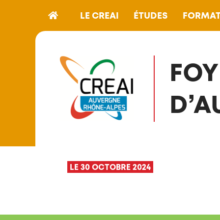
LE CREAI
ÉTUDES
FORMAT
FOY
D’A
LE 30 OCTOBRE 2024