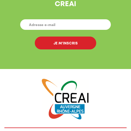
CREAI
E-
MAIL
*