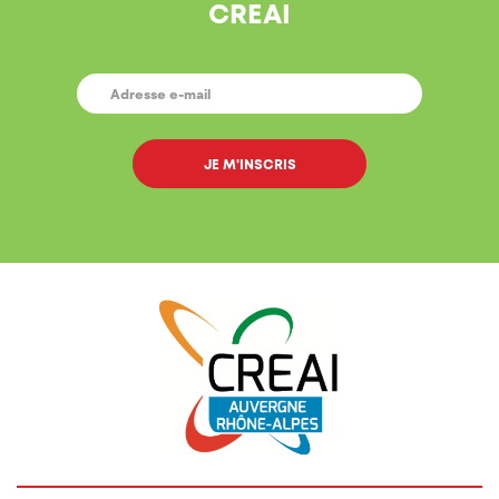
CREAI
E-
MAIL
*