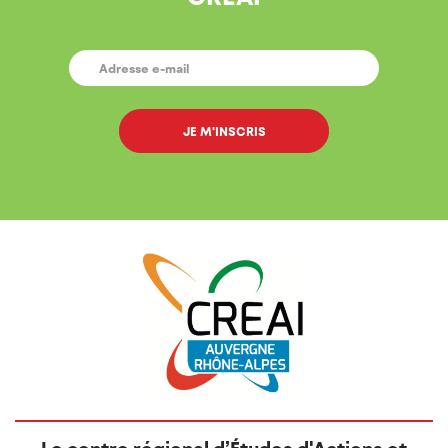
E-
MAIL
*
Le centre régional d’Études d'Actions et