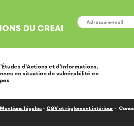
E-
MAIL
*
IONS DU CREAI
’Études d'Actions et d'Informations,
nnes en situation de vulnérabilité en
pes
Mentions légales
CGV et règlement intérieur
Conce