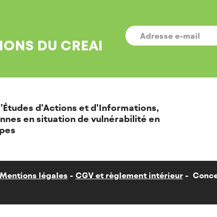
E-
MAIL
*
IONS DU CREAI
’Études d'Actions et d'Informations,
nnes en situation de vulnérabilité en
pes
Mentions légales
CGV et règlement intérieur
Conce