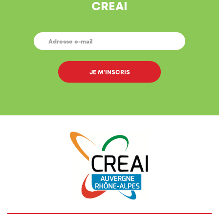
CREAI
E-
MAIL
*