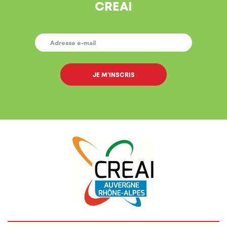
CREAI
E-
MAIL
*