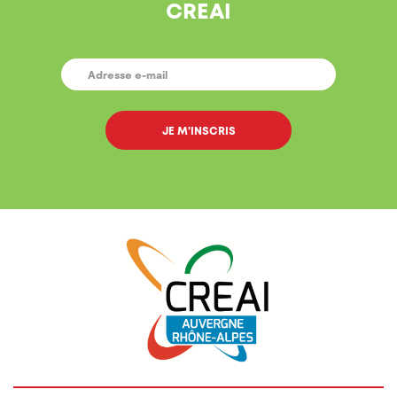
CREAI
E-
MAIL
*