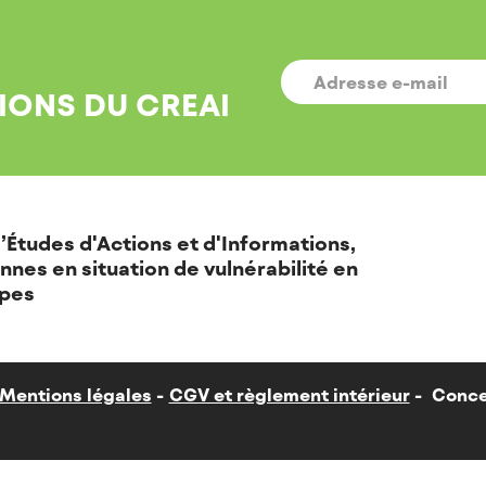
E-
MAIL
*
IONS DU CREAI
’Études d'Actions et d'Informations,
nnes en situation de vulnérabilité en
pes
Mentions légales
CGV et règlement intérieur
Conce