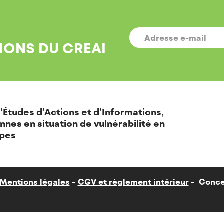
E-
MAIL
*
IONS DU CREAI
’Études d'Actions et d'Informations,
nnes en situation de vulnérabilité en
pes
Mentions légales
CGV et règlement intérieur
Conce