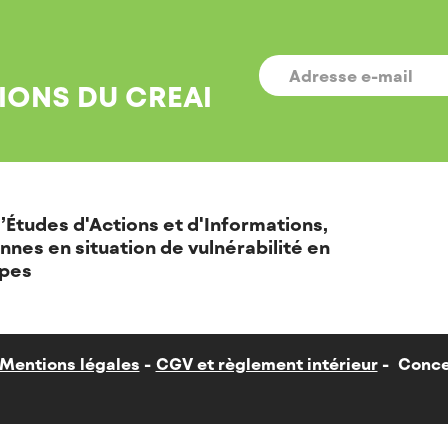
E-
MAIL
*
IONS DU CREAI
’Études d'Actions et d'Informations,
nnes en situation de vulnérabilité en
pes
Mentions légales
CGV et règlement intérieur
Conce