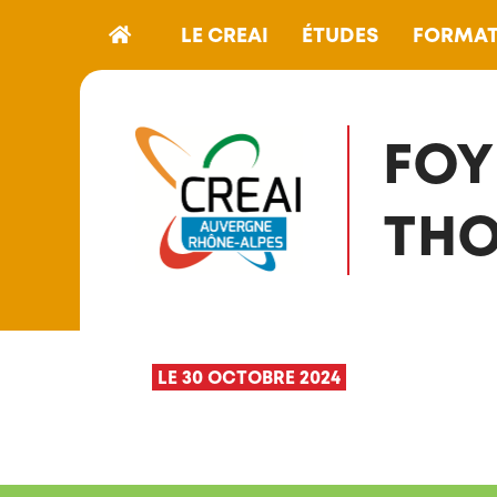
LE CREAI
ÉTUDES
FORMAT
FOY
THO
LE 30 OCTOBRE 2024