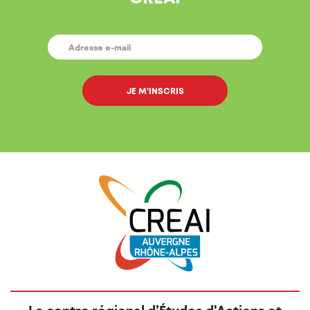
E-
MAIL
*
Le centre régional d’Études d'Actions et