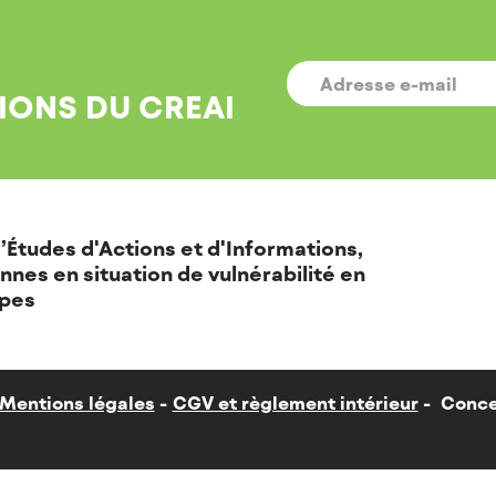
E-
MAIL
*
IONS DU CREAI
’Études d'Actions et d'Informations,
nnes en situation de vulnérabilité en
pes
Mentions légales
CGV et règlement intérieur
Conce