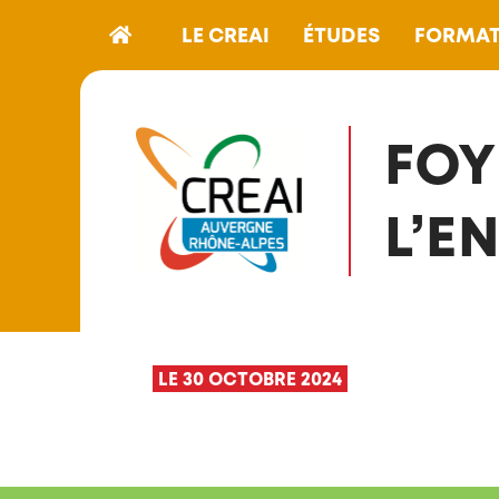
LE CREAI
ÉTUDES
FORMAT
FOY
L’E
LE 30 OCTOBRE 2024