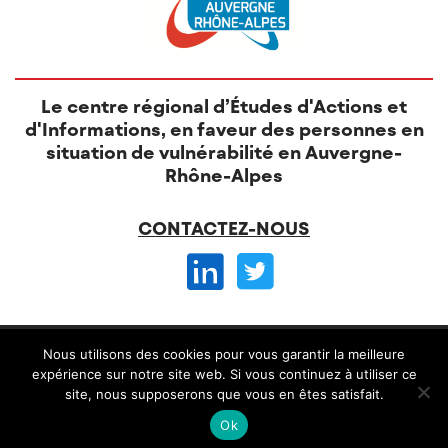
Le centre régional d’Études d'Actions et
d'Informations, en faveur des personnes en
situation de vulnérabilité en Auvergne-
Rhône-Alpes
CONTACTEZ-NOUS
© CREAI 2026 -
Nous utilisons des cookies pour vous garantir la meilleure
Mentions légales
CGV et règlement intérieur
expérience sur notre site web. Si vous continuez à utiliser ce
site, nous supposerons que vous en êtes satisfait.
Conception
Alteriade
Ok