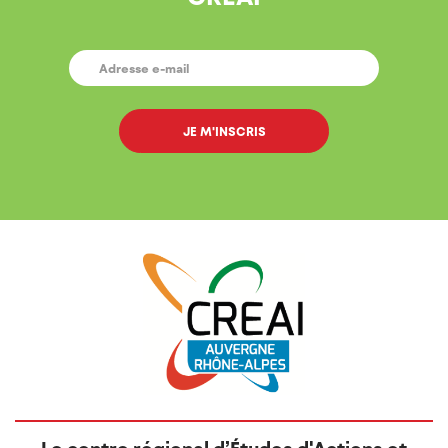
E-
MAIL
*
Le centre régional d’Études d'Actions et