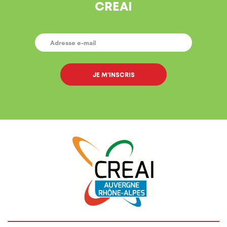
CREAI
E-
MAIL
*