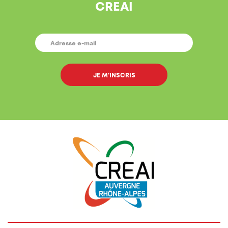
CREAI
E-
MAIL
*