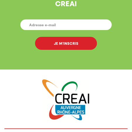
CREAI
E-
MAIL
*