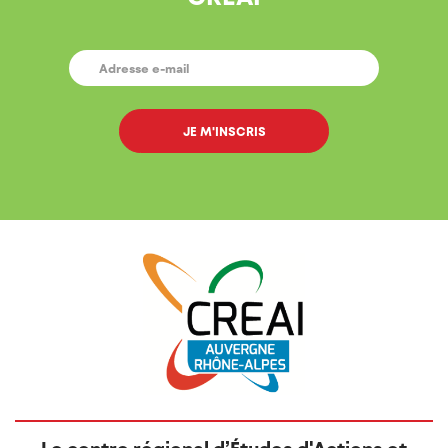
E-
MAIL
*
Le centre régional d’Études d'Actions et