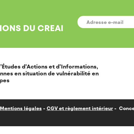
E-
MAIL
*
IONS DU CREAI
’Études d'Actions et d'Informations,
nnes en situation de vulnérabilité en
pes
Mentions légales
CGV et règlement intérieur
Conce