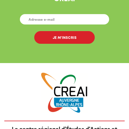
E-
MAIL
*
Le centre régional d’Études d'Actions et