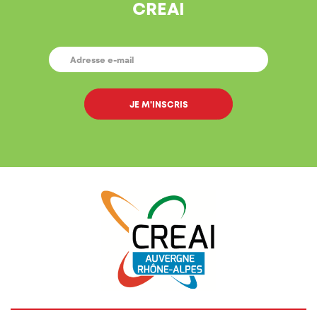
CREAI
E-
MAIL
*