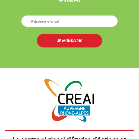
E-
MAIL
*
Le centre régional d’Études d'Actions et