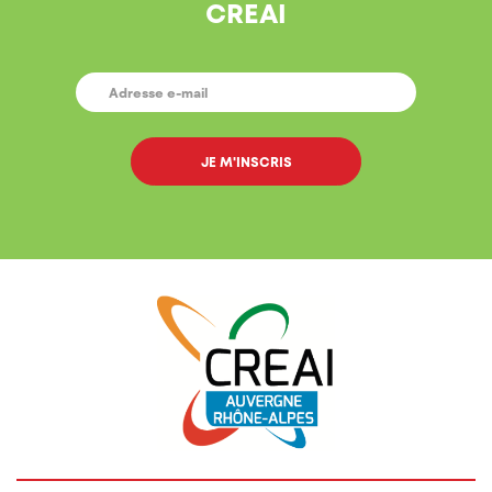
CREAI
E-
MAIL
*