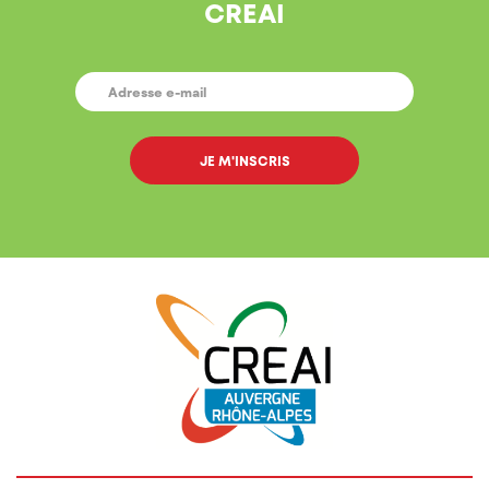
CREAI
E-
MAIL
*