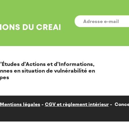
E-
MAIL
*
IONS DU CREAI
’Études d'Actions et d'Informations,
nnes en situation de vulnérabilité en
pes
Mentions légales
CGV et règlement intérieur
Conce