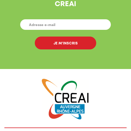
CREAI
E-
MAIL
*