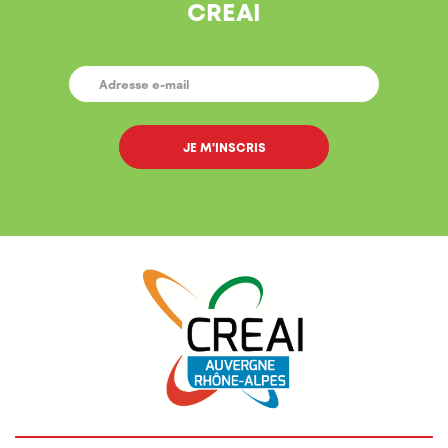
CREAI
E-
MAIL
*