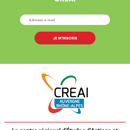
E-
MAIL
*
Le centre régional d’Études d'Actions et