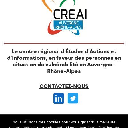
Le centre régional d’Études d'Actions et
d'Informations, en faveur des personnes en
situation de vulnérabilité en Auvergne-
Rhône-Alpes
CONTACTEZ-NOUS
© CREAI 2026 -
Nous utilisons des cookies pour vous garantir la meilleure
Mentions légales
CGV et règlement intérieur
expérience sur notre site web. Si vous continuez à utiliser ce