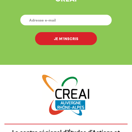
E-
MAIL
*
Le centre régional d’Études d'Actions et