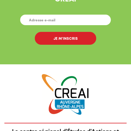
E-
MAIL
*
Le centre régional d’Études d'Actions et