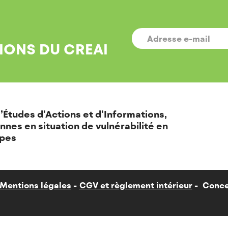
E-
MAIL
*
IONS DU CREAI
’Études d'Actions et d'Informations,
nnes en situation de vulnérabilité en
pes
Mentions légales
CGV et règlement intérieur
Conce