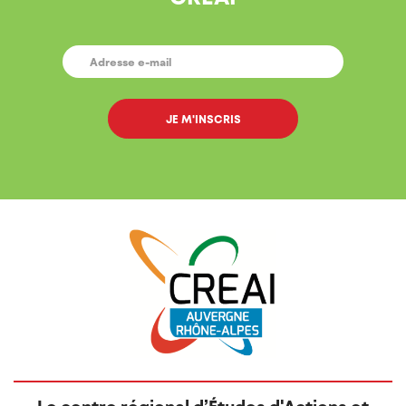
E-
MAIL
*
Le centre régional d’Études d'Actions et