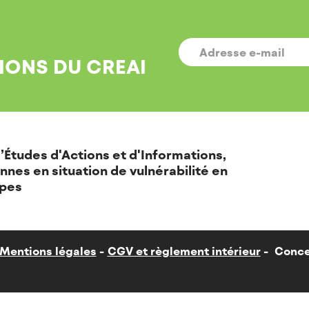
E-
MAIL
*
IONS DU CREAI
’Études d'Actions et d'Informations,
nnes en situation de vulnérabilité en
pes
Mentions légales
CGV et règlement intérieur
Conce