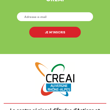
E-
MAIL
*
Le centre régional d’Études d'Actions et