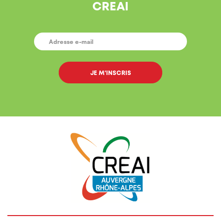
CREAI
E-
MAIL
*