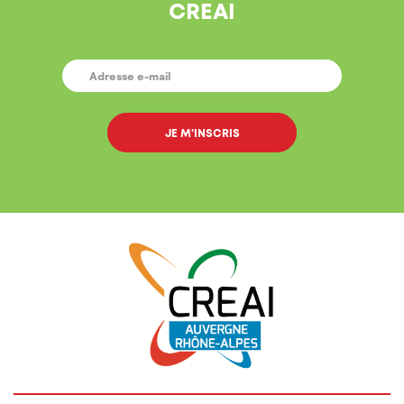
CREAI
E-
MAIL
*