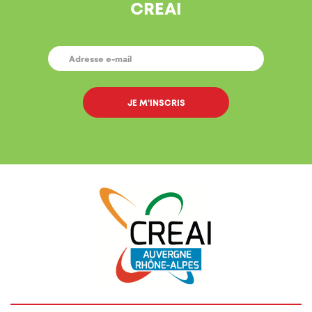
CREAI
E-
MAIL
*