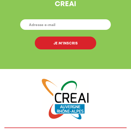
CREAI
E-
MAIL
*