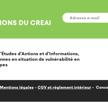
E-
MAIL
*
IONS DU CREAI
’Études d'Actions et d'Informations,
nnes en situation de vulnérabilité en
pes
Mentions légales
CGV et règlement intérieur
Conce