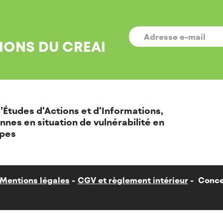
E-
MAIL
*
IONS DU CREAI
’Études d'Actions et d'Informations,
nnes en situation de vulnérabilité en
pes
Mentions légales
CGV et règlement intérieur
Conce