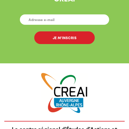
E-
MAIL
*
Le centre régional d’Études d'Actions et