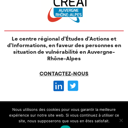
Le centre régional d’Études d'Actions et
d'Informations, en faveur des personnes en
situation de vulnérabilité en Auvergne-
Rhône-Alpes
CONTACTEZ-NOUS
© CREAI 2026 -
Nous utilisons des cookies pour vous garantir la meilleure
Mentions légales
CGV et règlement intérieur
expérience sur notre site web. Si vous continuez à utiliser ce
site, nous supposerons que vous en êtes satisfait.