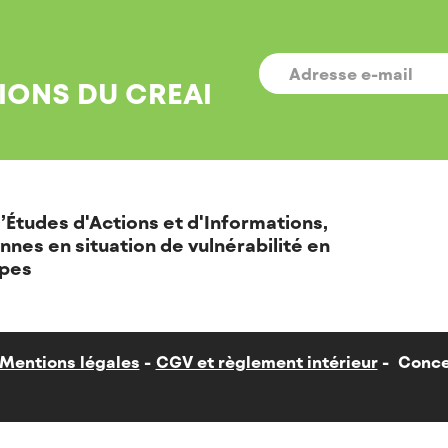
E-
MAIL
*
IONS DU CREAI
’Études d'Actions et d'Informations,
nnes en situation de vulnérabilité en
pes
Mentions légales
CGV et règlement intérieur
Conce